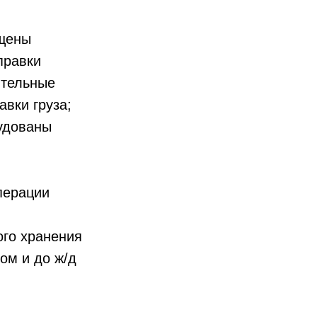
ещены
правки
ительные
авки груза;
удованы
перации
ого хранения
ом и до ж/д