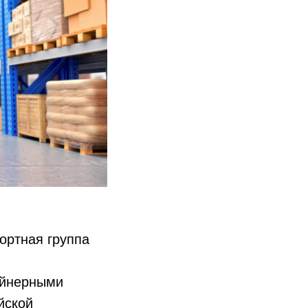
ортная группа
ейнерными
йской