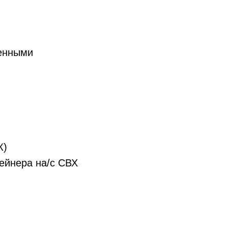
женными
К)
ейнера на/с СВХ