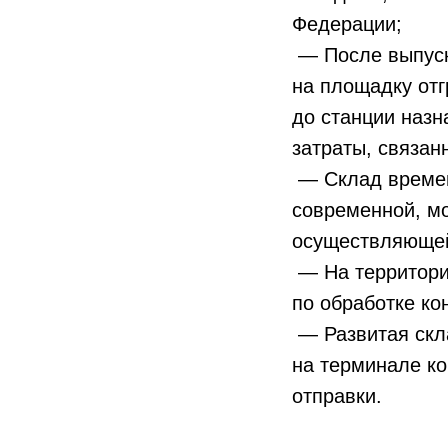
Федерации;
— После выпуск
на площадку отг
до станции назн
затраты, связан
— Склад времен
современной, м
осуществляющей
— На территори
по обработке ко
— Развитая скл
на терминале ко
отправки.